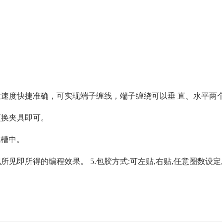
位速度快捷准确，可实现端子缠线，端子缠绕可以垂
直
、水平两
更换夹具即可。
线槽中。
见即所得的编程效果。 5.包胶方式:可左贴,右贴,任意圈数设定