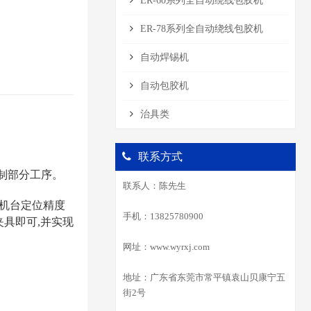
ER-60系列全自动绕线包胶机
ER-78系列全自动绕线包胶机
自动焊锡机
自动包胶机
治具类
联系方式
制部分工序。
联系人：陈先生
机台定位精度
手机：13825780900
具即可,并实现
网址：www.wyrxj.com
地址：广东省东莞市常平镇袁山贝康宁五
街2号