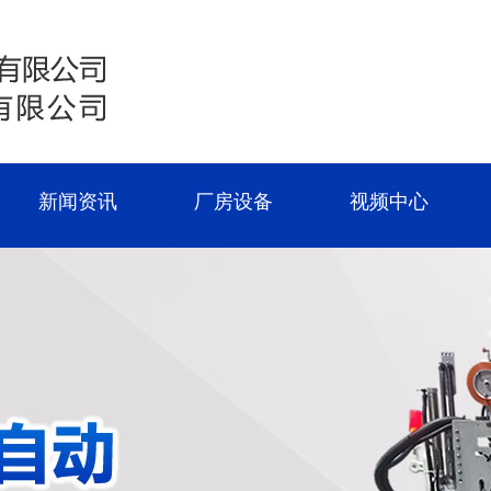
新闻资讯
厂房设备
视频中心