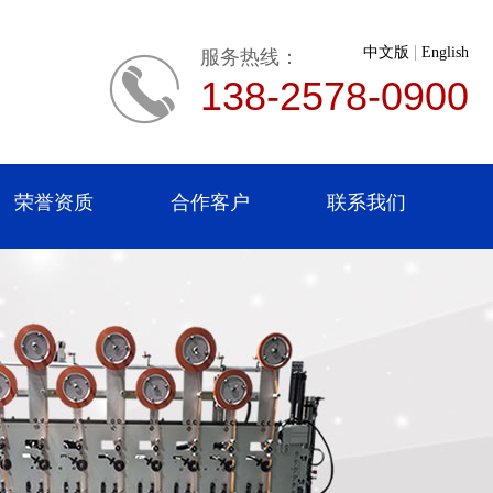
|
中文版
English
服务热线：
138-2578-0900
荣誉资质
合作客户
联系我们